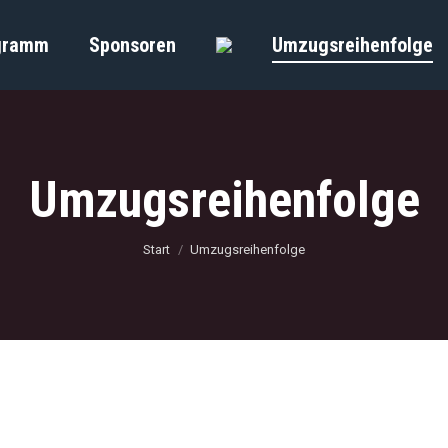
gramm
Sponsoren
Umzugsreihenfolge
Umzugsreihenfolge
Sie befinden sich hier:
Start
Umzugsreihenfolge